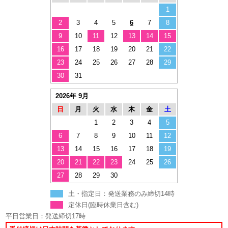
1
2
3
4
5
6
7
8
9
10
11
12
13
14
15
16
17
18
19
20
21
22
23
24
25
26
27
28
29
30
31
2026年 9月
日
月
火
水
木
金
土
1
2
3
4
5
6
7
8
9
10
11
12
13
14
15
16
17
18
19
20
21
22
23
24
25
26
27
28
29
30
土・指定日：発送業務のみ締切14時
定休日(臨時休業日含む)
平日営業日：発送締切17時