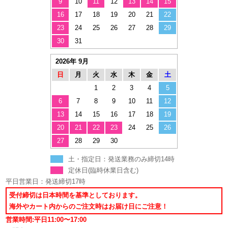
9
10
11
12
13
14
15
16
17
18
19
20
21
22
23
24
25
26
27
28
29
30
31
2026年 9月
日
月
火
水
木
金
土
1
2
3
4
5
6
7
8
9
10
11
12
13
14
15
16
17
18
19
20
21
22
23
24
25
26
27
28
29
30
土・指定日：発送業務のみ締切14時
定休日(臨時休業日含む)
平日営業日：発送締切17時
受付締切は日本時間を基準としております。
海外やカート内からのご注文時はお届け日にご注意！
営業時間:平日11:00〜17:00