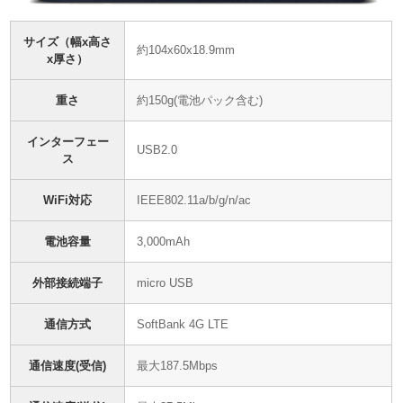
サイズ（幅x高さ
約104x60x18.9mm
x厚さ）
重さ
約150g(電池パック含む)
インターフェー
USB2.0
ス
WiFi対応
IEEE802.11a/b/g/n/ac
電池容量
3,000mAh
外部接続端子
micro USB
通信方式
SoftBank 4G LTE
通信速度(受信)
最大187.5Mbps