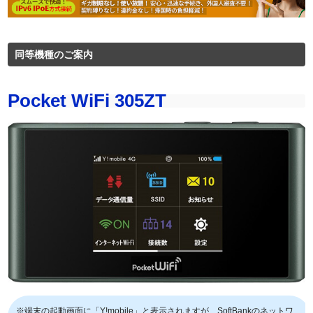
同等機種のご案内
Pocket WiFi 305ZT
※端末の起動画面に「Y!mobile」と表示されますが、SoftBankのネットワ