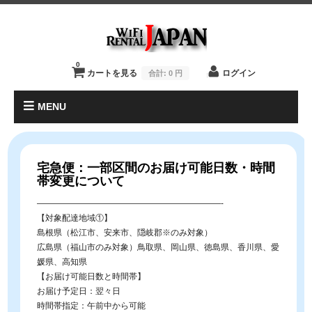
0
カートを見る
ログイン
合計:
0 円
MENU
宅急便：一部区間のお届け可能日数・時間
帯変更について
——————————————————————-
【対象配達地域①】
島根県（松江市、安来市、隠岐郡※のみ対象）
広島県（福山市のみ対象）鳥取県、岡山県、徳島県、香川県、愛
媛県、高知県
【お届け可能日数と時間帯】
お届け予定日：翌々日
時間帯指定：午前中から可能