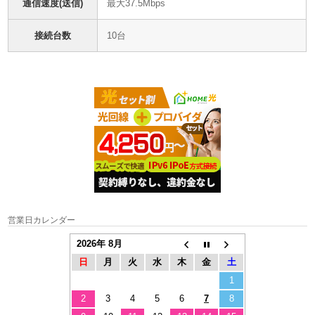
通信速度(送信)
最大37.5Mbps
接続台数
10台
営業日カレンダー
2026年 8月
日
月
火
水
木
金
土
1
2
3
4
5
6
7
8