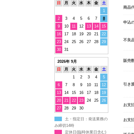
日
月
火
水
木
金
土
商品
1
2
3
4
5
6
7
8
申込
9
10
11
12
13
14
15
16
17
18
19
20
21
22
不良
23
24
25
26
27
28
29
30
31
販売
2026年 9月
日
月
火
水
木
金
土
1
2
3
4
5
引き
6
7
8
9
10
11
12
13
14
15
16
17
18
19
20
21
22
23
24
25
26
お支
27
28
29
30
土・指定日：発送業務の
お支
み締切14時
定休日(臨時休業日含む)