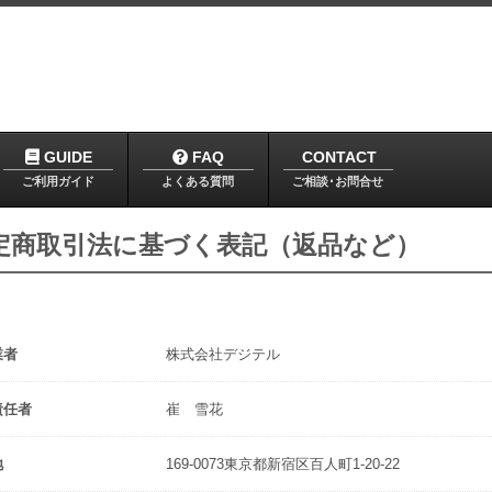
GUIDE
FAQ
CONTACT
ご利用ガイド
よくある質問
ご相談･お問合せ
定商取引法に基づく表記（返品など）
業者
株式会社デジテル
責任者
崔 雪花
地
169-0073東京都新宿区百人町1-20-22