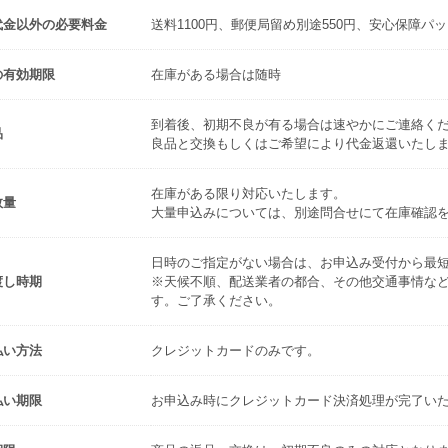
代金以外の必要料金
送料1100円、郵便局留め別途550円、安心保障パッ
の有効期限
在庫がある場合は随時
到着後、初期不良が有る場合は速やかにご連絡く
品
良品と交換もしくはご希望により代金返還いたし
在庫がある限り対応いたします。
数量
大量申込みについては、別途問合せにて在庫確認
日時のご指定がない場合は、お申込み受付から最
渡し時期
※天候不順、配送業者の都合、その他交通事情な
す。ご了承ください。
払い方法
クレジットカードのみです。
払い期限
お申込み時にクレジットカード決済処理が完了い