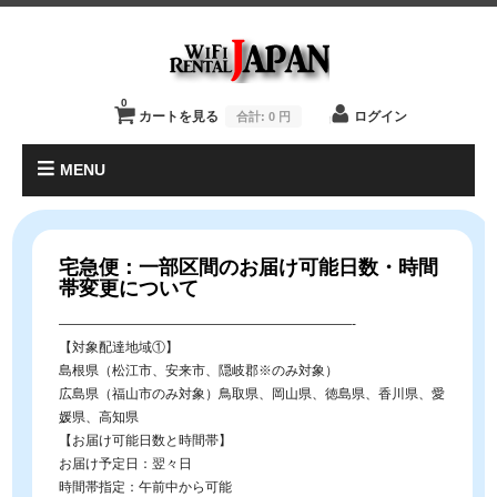
0
カートを見る
ログイン
合計:
0 円
MENU
宅急便：一部区間のお届け可能日数・時間
帯変更について
——————————————————————-
【対象配達地域①】
島根県（松江市、安来市、隠岐郡※のみ対象）
広島県（福山市のみ対象）鳥取県、岡山県、徳島県、香川県、愛
媛県、高知県
【お届け可能日数と時間帯】
お届け予定日：翌々日
時間帯指定：午前中から可能