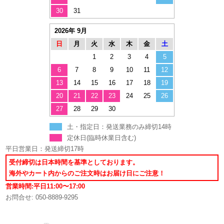
30
31
2026年 9月
日
月
火
水
木
金
土
1
2
3
4
5
6
7
8
9
10
11
12
13
14
15
16
17
18
19
20
21
22
23
24
25
26
27
28
29
30
土・指定日：発送業務のみ締切14時
定休日(臨時休業日含む)
平日営業日：発送締切17時
受付締切は日本時間を基準としております。
海外やカート内からのご注文時はお届け日にご注意！
営業時間:平日11:00〜17:00
お問合せ: 050-8889-9295