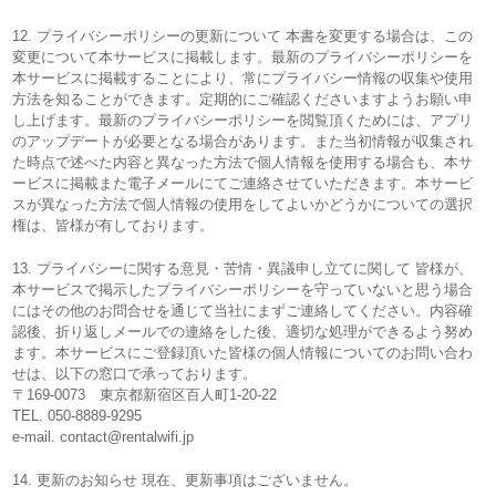
12. プライバシーポリシーの更新について 本書を変更する場合は、この
変更について本サービスに掲載します。最新のプライバシーポリシーを
本サービスに掲載することにより、常にプライバシー情報の収集や使用
方法を知ることができます。定期的にご確認くださいますようお願い申
し上げます。最新のプライバシーポリシーを閲覧頂くためには、アプリ
のアップデートが必要となる場合があります。また当初情報が収集され
た時点で述べた内容と異なった方法で個人情報を使用する場合も、本サ
ービスに掲載また電子メールにてご連絡させていただきます。本サービ
スが異なった方法で個人情報の使用をしてよいかどうかについての選択
権は、皆様が有しております。
13. プライバシーに関する意見・苦情・異議申し立てに関して 皆様が、
本サービスで掲示したプライバシーポリシーを守っていないと思う場合
にはその他のお問合せを通じて当社にまずご連絡してください。内容確
認後、折り返しメールでの連絡をした後、適切な処理ができるよう努め
ます。本サービスにご登録頂いた皆様の個人情報についてのお問い合わ
せは、以下の窓口で承っております。
〒169-0073 東京都新宿区百人町1-20-22
TEL. 050-8889-9295
e-mail. contact@rentalwifi.jp
14. 更新のお知らせ 現在、更新事項はございません。