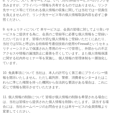
8. リンクについて 本サービスは、いくつかの外部サービスへのリンクを
含みますが、プライバシー情報を共有するものではありません。リンク
先サービス等にて行われる個人情報の収集に関しては当社では一切責任
を負えませんので、リンク先サービス等の個人情報取扱内容を必ずご参
照ください。
9. セキュリティについて 本サービスは、会員の皆様に対してより良いサ
ービスをご提供する為に、会員のご登録等に必要な個人情報をご登録い
ただいております。皆様の大切な個人情報をご登録いただくにあたり、
当社ではSSLと呼ばれる特殊暗号通信技術の使用やFirewallというセキュ
リティーシステムで保護された専用のサーバで管理し、外部からの不正
アクセスや情報の漏洩防止に最善を尽くしています。また個人情報保護
に関する社内外セミナー等を実施し、個人情報の管理体制を一層強化し
ています。
10. 免責事項について 当社は、本人の許可なく第三者にプライバシー情
報を開示いたしません。ただし裁判所、警察、消費者センターまたはこ
れらに準じた権限を持った機関から合法的な要請がある場合は、これに
応じて情報を開示させていただきます。
11. 個人情報の削除について 皆様が個人情報の削除を希望される場合に
は、当社は皆様から提供された個人情報を削除いたします。 該当する場
合には、当社ホームページのお問合せまたは本サービスの会員情報より
変更してください。