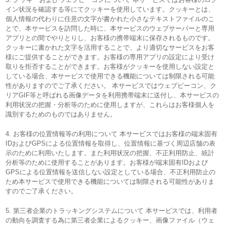
イン状況を確認する等にてクッキーを使用しています。クッキーとは、
個人情報の代わりに任意の文字が書かれた小さなテキストファイルのこ
とで、本サービスを訪問した時に、本サービスのウェブサーバーと専用
アプリとの間でやりとりし、お客様の携帯端末に保存されるものです。
クッキーに書かれた文字を活用することで、より適切なサービスをお客
様にご提供することができます。お客様の専用アプリの設定により受け
取りを拒否することができます。お客様がクッキーを使用しない設定と
している場合、本サービスで使用できる機能については制限される可能
性がありますのでご了承ください。 本サービスではウェブビーコン、ク
リアGIF等と呼ばれる画像データを利用携帯端末に送付し、本サービスの
利用状況の把握・分析等のために使用しますが、これらはお客様個人を
識別するためのものではありません。
4. お客様の位置情報等の利用について 本サービスではお客様の端末固有
IDおよびGPSによる位置情報を取得し、位置情報に基づく周辺店舗の表
示のために利用いたします。また利用状況の把握、不正利用防止、統計
分析等のために使用することがあります。お客様が端末固有IDおよび
GPSによる位置情報を送信しない設定としている場合、不正利用防止の
ため本サービスで使用できる機能については制限される可能性がありま
すのでご了承ください。
5. 第三者企業のトラッキングシステムについて 本サービスでは、利用者
の動向を調査する為に第三者企業によるクッキー、画像ファイル（ウェ