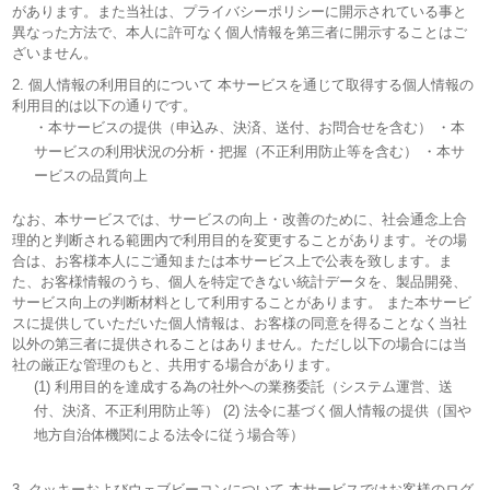
があります。また当社は、プライバシーポリシーに開示されている事と
異なった方法で、本人に許可なく個人情報を第三者に開示することはご
ざいません。
2. 個人情報の利用目的について 本サービスを通じて取得する個人情報の
利用目的は以下の通りです。
・本サービスの提供（申込み、決済、送付、お問合せを含む） ・本
サービスの利用状況の分析・把握（不正利用防止等を含む） ・本サ
ービスの品質向上
なお、本サービスでは、サービスの向上・改善のために、社会通念上合
理的と判断される範囲内で利用目的を変更することがあります。その場
合は、お客様本人にご通知または本サービス上で公表を致します。ま
た、お客様情報のうち、個人を特定できない統計データを、製品開発、
サービス向上の判断材料として利用することがあります。 また本サービ
スに提供していただいた個人情報は、お客様の同意を得ることなく当社
以外の第三者に提供されることはありません。ただし以下の場合には当
社の厳正な管理のもと、共用する場合があります。
(1) 利用目的を達成する為の社外への業務委託（システム運営、送
付、決済、不正利用防止等） (2) 法令に基づく個人情報の提供（国や
地方自治体機関による法令に従う場合等）
3. クッキーおよびウェブビーコンについて 本サービスではお客様のログ