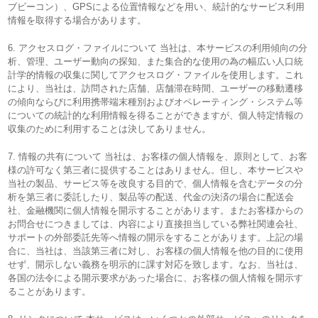
ブビーコン）、GPSによる位置情報などを用い、統計的なサービス利用
情報を取得する場合があります。
6. アクセスログ・ファイルについて 当社は、本サービスの利用傾向の分
析、管理、ユーザー動向の探知、また集合的な使用の為の幅広い人口統
計学的情報の収集に関してアクセスログ・ファイルを使用します。これ
により、当社は、訪問された店舗、店舗滞在時間、ユーザーの移動遷移
の傾向ならびに利用携帯端末種別およびオペレーティング・システム等
についての統計的な利用情報を得ることができますが、個人特定情報の
収集のために利用することは決してありません。
7. 情報の共有について 当社は、お客様の個人情報を、原則として、お客
様の許可なく第三者に提供することはありません。但し、本サービスや
当社の製品、サービス等を改良する目的で、個人情報を含むデータの分
析を第三者に委託したり、製品等の配送、代金の決済の場合に配送会
社、金融機関に個人情報を開示することがあります。またお客様からの
お問合せにつきましては、内容により直接担当している弊社関連会社、
サポートの外部委託先等へ情報の開示をすることがあります。上記の場
合に、当社は、当該第三者に対し、お客様の個人情報を他の目的に使用
せず、開示しない義務を明示的に課す対応を致します。なお、当社は、
各国の法令による開示要求があった場合に、お客様の個人情報を開示す
ることがあります。