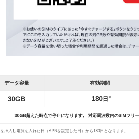
データ容量
有効期間
180
30
GB
日
30GB超えた時点で停止になります。 対応周波数内のSIMフ
Mを挿入し電源を入れた日（APNを設定した日）から180日となります。