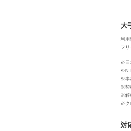
大
利用
フリ
※日
※N
※事
※契
※解
※ク
対