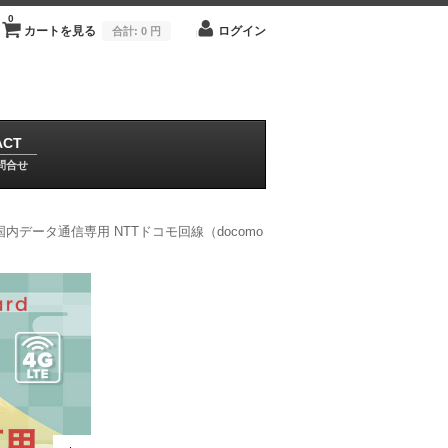
0
カートを見る
ログイン
合計:
0 円
ACT
問合せ
国内データ通信専用 NTTドコモ回線（docomo