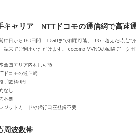
手キャリア NTTドコモの通信網で高速
開始日から180日間 10GBまで利用可能。10GB超えた時点で
ー端末でご利用いただけます。 docomo MVNOの回線データ
本全国エリア内利用可能
TTドコモの通信網
務手数料0円
約なし
約不要
レジットカードや銀行口座登録不要
応周波数帯