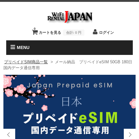
0
カートを見る
ログイン
合計:
0 円
MENU
プリペイドSIM商品一覧
>
メール納品 プリペイドeSIM 50GB 180日
国内データ通信専用