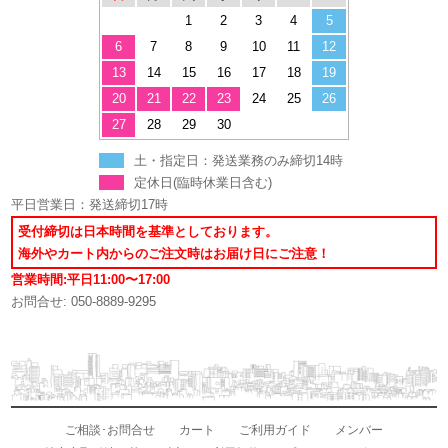
1
2
3
4
5
6
7
8
9
10
11
12
13
14
15
16
17
18
19
20
21
22
23
24
25
26
27
28
29
30
土・指定日：発送業務のみ締切14時
定休日(臨時休業日含む)
平日営業日：発送締切17時
受付締切は日本時間を基準としております。
海外やカート内からのご注文時はお届け日にご注意！
営業時間:平日11:00〜17:00
お問合せ: 050-8889-9295
ご相談･お問合せ
カート
ご利用ガイド
メンバー