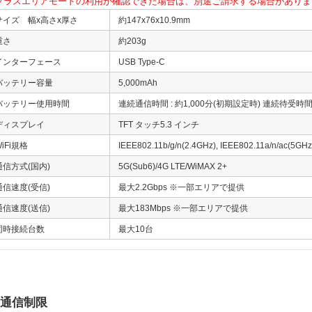
プラスエリアモードの利用が確認できた場合は、別途ご請求する場合がありま
サイズ 幅x高さx厚さ
約147x76x10.9mm
重さ
約203g
インターフェース
USB Type-C
バッテリー容量
5,000mAh
バッテリー使用時間
連続通信時間 : 約1,000分(初期設定時) 連続待受時間
ディスプレイ
TFT タッチ5.3 インチ
iFi規格
IEEE802.11b/g/n(2.4GHz), IEEE802.11a/n/ac(5GHz
通信方式(国内)
5G(Sub6)/4G LTE/WiMAX 2+
通信速度(受信)
最大2.2Gbps ※一部エリアで提供
通信速度(送信)
最大183Mbps ※一部エリアで提供
同時接続台数
最大10台
通信制限