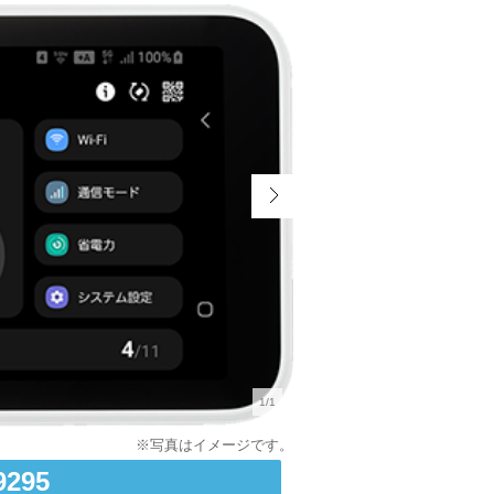
1/1
9295