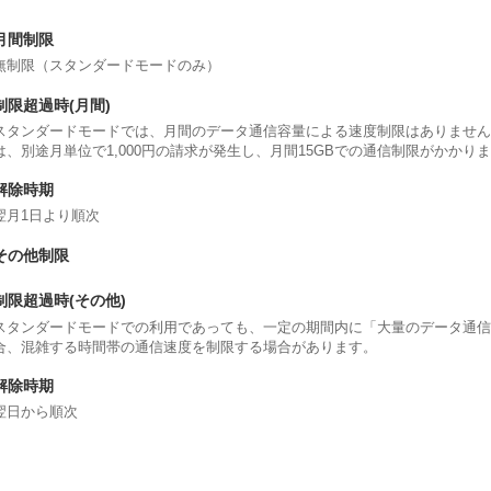
月間制限
無制限（スタンダードモードのみ）
制限超過時(月間)
スタンダードモードでは、月間のデータ通信容量による速度制限はありません
は、別途月単位で1,000円の請求が発生し、月間15GBでの通信制限がかかり
解除時期
翌月1日より順次
その他制限
制限超過時(その他)
スタンダードモードでの利用であっても、一定の期間内に「大量のデータ通信
合、混雑する時間帯の通信速度を制限する場合があります。
解除時期
翌日から順次