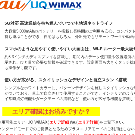
5G対応 高速通信を持ち運んでいつでも快適ネットライフ
大容量5,000mAhのバッテリーを搭載し長時間のご利用も安心。コンパ
持ち運ぶことができ、自宅はもちろん、外出先でもリモートワークや動画
スマホのような見やすく使いやすい大画面は、Wi-Fiルーター最大級
約5.3インチのディスプレイを搭載し、期間内のデータ使用量や設置場所
示され、ひと目で必要な情報を確認できます。設定画面も大きくタッチ操
も操作が可能です。
使い方が広がる、スタイリッシュなデザインと自立スタンド搭載
シンプルなホワイトカラーに、パターンデザインを施しスタイリッシュな
がついており、卓上で自立させて使用することができ、インテリアのよう
イ常時点灯機能やダークモードの搭載など、使い方が広がる機能を搭載し
エリア確認はお済みですか？
用可能エリア=UQ WiMAX(
エリア詳細
)/au(
エリア詳細
)をご覧下さい。
タンダードモードでのご提供となるためプラスエリアモードのご利用はしない