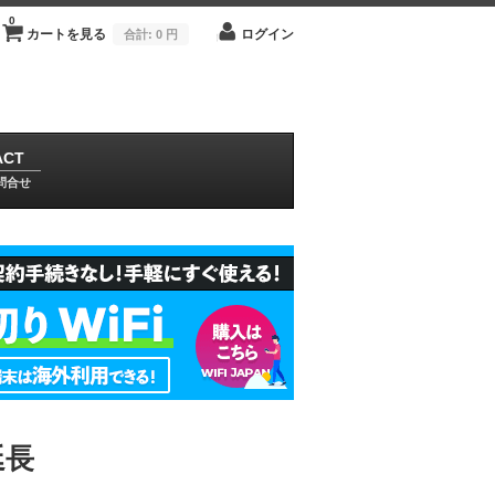
0
カートを見る
ログイン
合計:
0 円
ACT
問合せ
延長