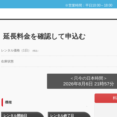
※営業時間：平日10:00～18:00
延長料金を確認して申込む
レンタル価格（1日）
（税込）
在庫状態
＜只今の日本時間＞
2026年8月6日 21時57分
料
機種
au WiMAX Galaxy 5G SCR01 レンタル延
長
レンタル開始日
レンタル終了日