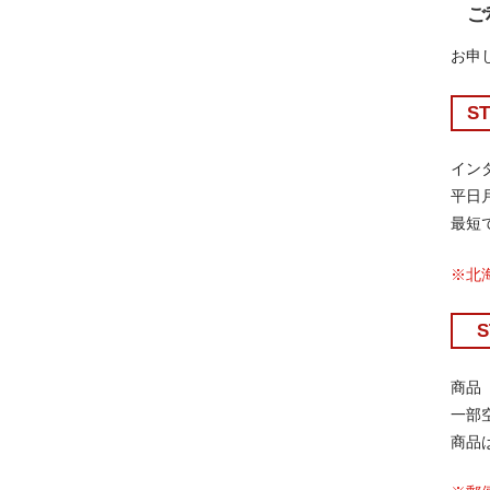
ご
お申
S
イン
平日
最短
※北
商品
一部
商品