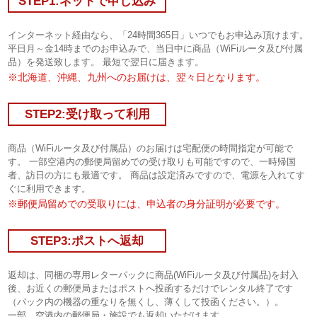
STEP1:ネットで申し込み
インターネット経由なら、「24時間365日」いつでもお申込み頂けます。
平日月～金14時までのお申込みで、当日中に商品（WiFiルータ及び付属
品）を発送致します。 最短で翌日に届きます。
※北海道、沖縄、九州へのお届けは、翌々日となります。
STEP2:受け取って利用
商品（WiFiルータ及び付属品）のお届けは宅配便の時間指定が可能で
す。 一部空港内の郵便局留めでの受け取りも可能ですので、一時帰国
者、訪日の方にも最適です。 商品は設定済みですので、電源を入れてす
ぐに利用できます。
※郵便局留めでの受取りには、申込者の身分証明が必要です。
STEP3:ポストへ返却
返却は、同梱の専用レターパックに商品(WiFiルータ及び付属品)を封入
後、お近くの郵便局またはポストへ投函するだけでレンタル終了です
（バック内の機器の重なりを無くし、薄くして投函ください。）。
一部、空港内の郵便局・施設でも返却いただけます。