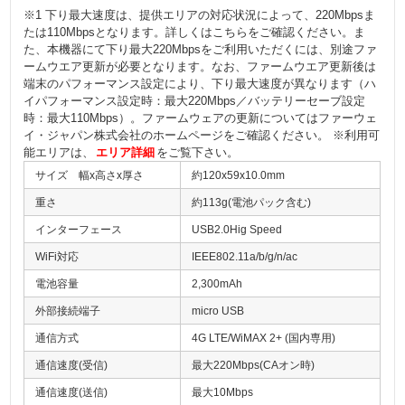
※1 下り最大速度は、提供エリアの対応状況によって、220Mbpsま
たは110Mbpsとなります。詳しくはこちらをご確認ください。ま
た、本機器にて下り最大220Mbpsをご利用いただくには、別途ファ
ームウエア更新が必要となります。なお、ファームウエア更新後は
端末のパフォーマンス設定により、下り最大速度が異なります（ハ
イパフォーマンス設定時：最大220Mbps／バッテリーセーブ設定
時：最大110Mbps）。ファームウェアの更新についてはファーウェ
イ・ジャパン株式会社のホームページをご確認ください。 ※利用可
能エリアは、
エリア詳細
をご覧下さい。
サイズ 幅x高さx厚さ
約120x59x10.0mm
重さ
約113g(電池パック含む)
インターフェース
USB2.0Hig Speed
WiFi対応
IEEE802.11a/b/g/n/ac
電池容量
2,300mAh
外部接続端子
micro USB
通信方式
4G LTE/WiMAX 2+ (国内専用)
通信速度(受信)
最大220Mbps(CAオン時)
通信速度(送信)
最大10Mbps